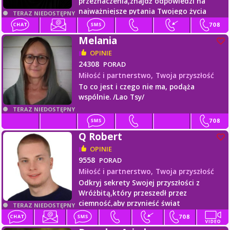
przeznaczenia,znajdź odpowiedzi na
najważniejsze pytania Twojego życia
TERAZ NIEDOSTĘPNY
Melania
OPINIE
24308
PORAD
Miłość i partnerstwo,
Twoja przyszłość
To co jest i czego nie ma, podąża
wspólnie. /Lao Tsy/
TERAZ NIEDOSTĘPNY
Q Robert
OPINIE
9558
PORAD
Miłość i partnerstwo,
Twoja przyszłość
Odkryj sekrety Swojej przyszłości z
Wróżbitą,który przeszedł przez
ciemność,aby przynieść świat
TERAZ NIEDOSTĘPNY