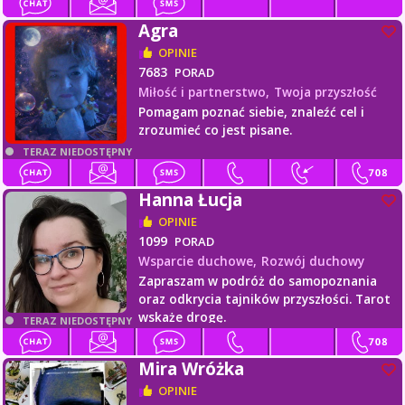
Agra
OPINIE
7683
PORAD
Miłość i partnerstwo,
Twoja przyszłość
Pomagam poznać siebie, znaleźć cel i
zrozumieć co jest pisane.
TERAZ NIEDOSTĘPNY
Hanna Łucja
OPINIE
1099
PORAD
Wsparcie duchowe,
Rozwój duchowy
Zapraszam w podróż do samopoznania
oraz odkrycia tajników przyszłości. Tarot
wskaże drogę.
TERAZ NIEDOSTĘPNY
Mira Wróżka
OPINIE