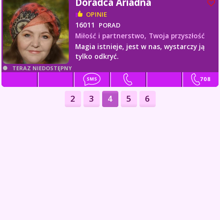
Doradca Ariadna
OPINIE
16011
PORAD
Miłość i partnerstwo,
Twoja przyszłość
Magia istnieje, jest w nas, wystarczy ją
tylko odkryć.
TERAZ NIEDOSTĘPNY
2
3
4
5
6