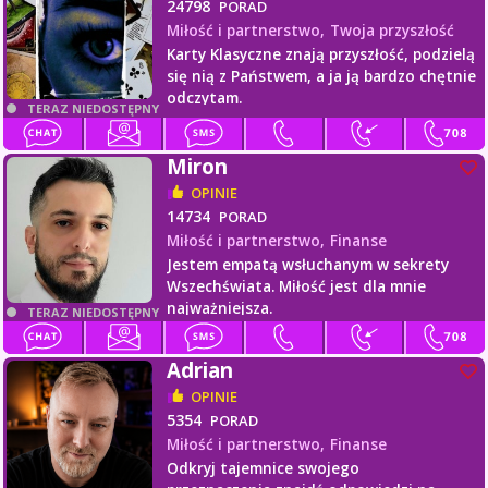
24798
PORAD
Miłość i partnerstwo,
Twoja przyszłość
Karty Klasyczne znają przyszłość, podzielą
się nią z Państwem, a ja ją bardzo chętnie
odczytam.
TERAZ NIEDOSTĘPNY
Miron
OPINIE
14734
PORAD
Miłość i partnerstwo,
Finanse
Jestem empatą wsłuchanym w sekrety
Wszechświata. Miłość jest dla mnie
najważniejsza.
TERAZ NIEDOSTĘPNY
Adrian
OPINIE
5354
PORAD
Miłość i partnerstwo,
Finanse
Odkryj tajemnice swojego