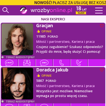
NOWOŚĆ!
PŁACISZ ZA USŁUGĘ BEZ KOSZT
NASI EKSPERCI
Gracjan
OPINIE
11985
PORAD
Miłość i partnerstwo,
Kariera i praca
Czujesz zagubienie? Szukasz odpowiedzi?
Przyjdź do mnie, będę służyć Ci pomocą!
TERAZ NIEDOSTĘPNY
Doradca Jakub
OPINIE
5867
PORAD
Miłość i partnerstwo,
Kariera i praca
Wszystko jest możliwe. Niemożliwe
wymaga po prostu więcej czasu.
TERAZ NIEDOSTĘPNY