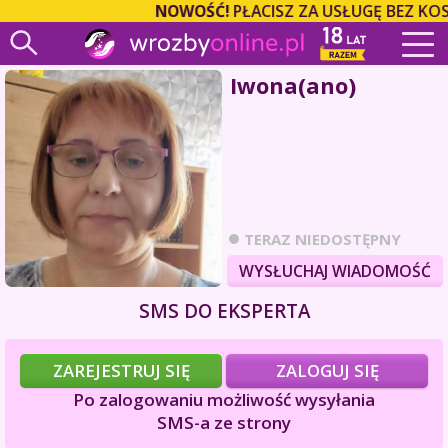
NOWOŚĆ!
PŁACISZ ZA USŁUGĘ BEZ KO
Iwona(ano)
TERAZ NIEDOSTĘPNY
WYSŁUCHAJ WIADOMOŚĆ
SMS DO EKSPERTA
ZAREJESTRUJ SIĘ
ZALOGUJ SIĘ
Po zalogowaniu możliwość wysyłania
SMS-a ze strony