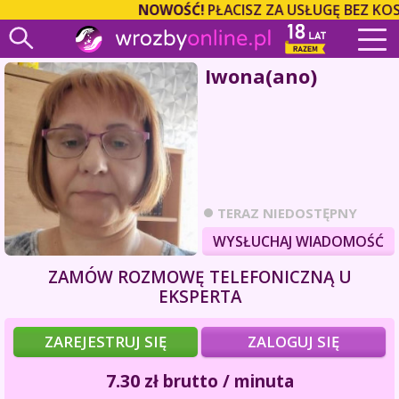
NOWOŚĆ!
PŁACISZ ZA USŁUGĘ BEZ KOS
Iwona(ano)
TERAZ NIEDOSTĘPNY
WYSŁUCHAJ WIADOMOŚĆ
ZAMÓW ROZMOWĘ TELEFONICZNĄ U
EKSPERTA
ZAREJESTRUJ SIĘ
ZALOGUJ SIĘ
7.30
zł
brutto / minuta