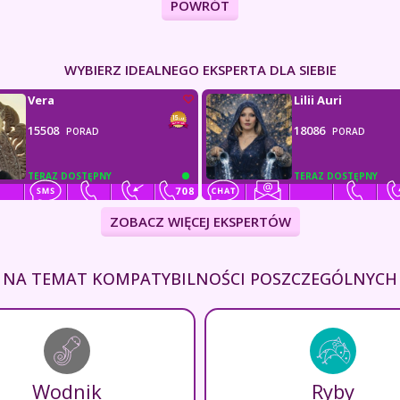
POWRÓT
WYBIERZ IDEALNEGO EKSPERTA DLA SIEBIE
Vera
Lilii Auri
15508
18086
PORAD
PORAD
TERAZ DOSTĘPNY
TERAZ DOSTĘPNY
ZOBACZ WIĘCEJ EKSPERTÓW
EJ NA TEMAT KOMPATYBILNOŚCI POSZCZEGÓLNYC
Wodnik
Ryby