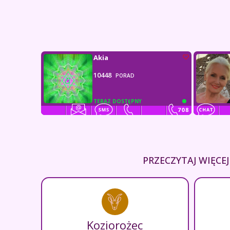
Akia
10448
PORAD
TERAZ DOSTĘPNY
PRZECZYTAJ WIĘC
Koziorożec