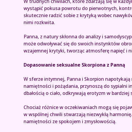
W trudnych chwilach, które zdarzają się w każd
wystąpić pokusa powrotu do pierwotnych, kontrol
skutecznie radzić sobie z krytyką wobec nawyków
nimi rozkwita.
Panna, z natury skłonna do analizy i samodyscyp
może odwoływać się do swoich instynktów obron
wzajemnej krytyki, tworząc atmosferę napięć i n
Dopasowanie seksualne Skorpiona z Panną
W sferze intymnej, Panna i Skorpion napotykają 
namiętności i pożądania, przynoszą do sypialni 
dbałością o ciało, odkrywają erotyzm w bardziej 
Chociaż różnice w oczekiwaniach mogą się pojawi
w wspólnej chwili stwarzają niezwykłą harmonię. 
namiętności ze spokojem i zmysłowością.