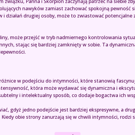
ym związku, Panna i Skorpion zaczynają patrzeć na siebie
ujących nawyków zamiast zachować spokojną pewność siebie 
 i działań drugiej osoby, może to zwiastować potencjalne 
liny, może przejść w tryb nadmiernego kontrolowania sytuacj
nych, stając się bardziej zamknięty w sobie. Ta dynamicz
iepewności.
różnice w podejściu do intymności, które stanowią fascynują
intensywność, która może wydawać się dynamiczna i ekscytuj
subtelny i intelektualny sposób, co dodaje bogactwa ich wsp
ać, gdyż jedno podejście jest bardziej ekspresywne, a drug
Kiedy obie strony zanurzają się w chwili intymności, rodzi 