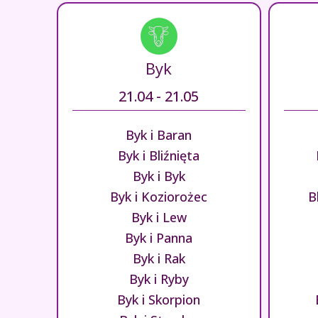
Byk
21.04 - 21.05
Byk i Baran
Byk i Bliźnięta
Byk i Byk
Byk i Koziorożec
B
Byk i Lew
Byk i Panna
Byk i Rak
Byk i Ryby
Byk i Skorpion