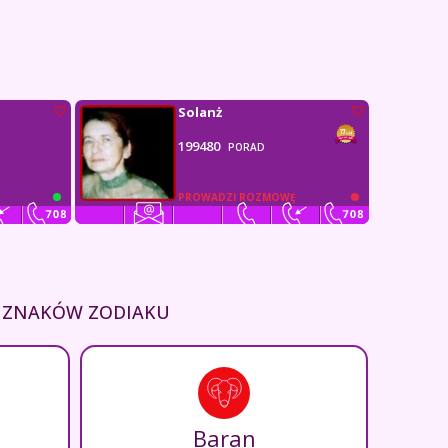
Solanż
199480
PORAD
PROWADZI ROZMOWĘ
H ZNAKÓW ZODIAKU
Baran