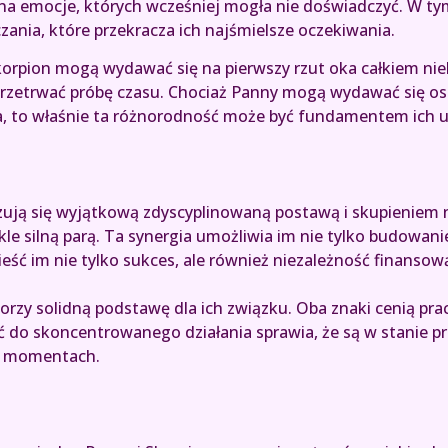
na emocje, których wcześniej mogła nie doświadczyć. W ty
ania, które przekracza ich najśmielsze oczekiwania.
korpion mogą wydawać się na pierwszy rzut oka całkiem niek
 przetrwać próbę czasu. Chociaż Panny mogą wydawać się o
a, to właśnie ta różnorodność może być fundamentem ich 
zują się wyjątkową zdyscyplinowaną postawą i skupieniem n
ykle silną parą. Ta synergia umożliwia im nie tylko budowani
eść im nie tylko sukces, ale również niezależność finansow
orzy solidną podstawę dla ich związku. Oba znaki cenią pra
ć do skoncentrowanego działania sprawia, że są w stanie p
h momentach.