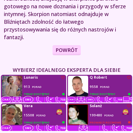
gotowego na nowe doznania i przygody w sferze
intymnej. Skorpion natomiast odnajduje w
Bliźniętach zdolność do łatwego
przystosowywania się do różnych nastrojów i
fantazji.
POWRÓT
WYBIERZ IDEALNEGO EKSPERTA DLA SIEBIE
Lunaris
Q Robert
913
9558
PORAD
PORAD
TERAZ DOSTĘPNY
TERAZ DOSTĘPNY
Vera
Solanż
15508
199480
PORAD
PORAD
TERAZ DOSTĘPNY
PROWADZI ROZMOWĘ