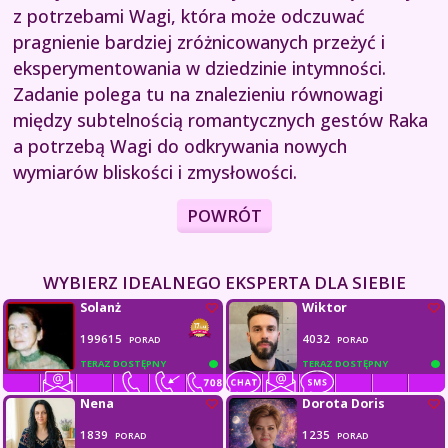
z potrzebami Wagi, która może odczuwać
pragnienie bardziej zróżnicowanych przeżyć i
eksperymentowania w dziedzinie intymności.
Zadanie polega tu na znalezieniu równowagi
między subtelnością romantycznych gestów Raka
a potrzebą Wagi do odkrywania nowych
wymiarów bliskości i zmysłowości.
POWRÓT
WYBIERZ IDEALNEGO EKSPERTA DLA SIEBIE
Solanż
Wiktor
199615
4032
PORAD
PORAD
TERAZ DOSTĘPNY
TERAZ DOSTĘPNY
Nena
Dorota Doris
1839
1235
PORAD
PORAD