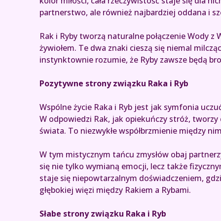
kolor miłości, cała rzeczywistość staje się dla n
partnerstwo, ale również najbardziej oddana i sz
Rak i Ryby tworzą naturalne połączenie Wody z W
żywiołem. Te dwa znaki cieszą się niemal milczą
instynktownie rozumie, że Ryby zawsze będą broni
Pozytywne strony związku Raka i Ryb
Wspólne życie Raka i Ryb jest jak symfonia uczu
W odpowiedzi Rak, jak opiekuńczy stróż, tworzy 
świata. To niezwykłe współbrzmienie między nimi o
W tym mistycznym tańcu zmysłów obaj partnerzy o
się nie tylko wymianą emocji, lecz także fizycz
staje się niepowtarzalnym doświadczeniem, gdzie
głębokiej więzi między Rakiem a Rybami.
Słabe strony związku Raka i Ryb