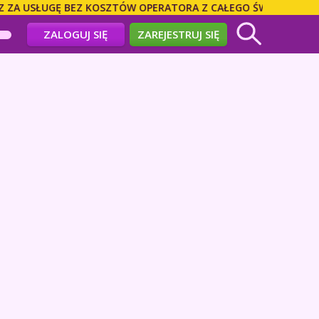
Ę BEZ KOSZTÓW OPERATORA Z CAŁEGO ŚWIATA! DZWOŃ BEZPOŚ
ZALOGUJ SIĘ
ZAREJESTRUJ SIĘ