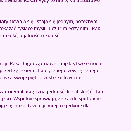
li. Związek Raka i Ryby to nie tylko uczuciowe
ty zlewają się i stają się jednym, potężnym
ekazać tysiące myśli i uczuć między nimi. Rak
miłość, lojalność i czułość.
troje Raka, łagodząc nawet najskrytsze emocje.
yl przed zgiełkiem chaotycznego zewnętrznego
dciska swoje piętno w sferze fizycznej.
ąc niemal magiczną jedność. Ich bliskość staje
iązku. Wspólnie sprawiają, że każde spotkanie
ą się, pozostawiając miejsce jedynie dla