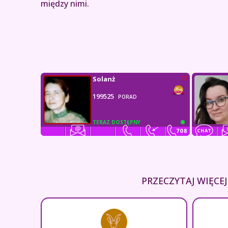
między nimi.
Solanż
199525
PORAD
TERAZ DOSTĘPNY
PRZECZYTAJ WIĘC