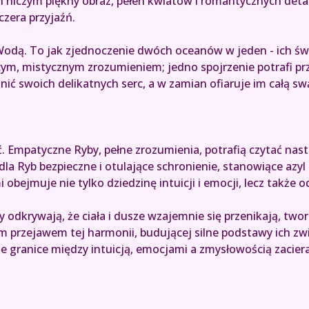
ich niczym piękny obraz, pełen kwiatów i romantycznych deta
czera przyjaźń.
odą. To jak zjednoczenie dwóch oceanów w jeden - ich świa
cym, mistycznym zrozumieniem; jedno spojrzenie potrafi prz
ć swoich delikatnych serc, a w zamian ofiaruje im całą swą 
ć. Empatyczne Ryby, pełne zrozumienia, potrafią czytać nas
dla Ryb bezpieczne i otulające schronienie, stanowiące az
bejmuje nie tylko dziedzinę intuicji i emocji, lecz także o
dkrywają, że ciała i dusze wzajemnie się przenikają, tworz
nym przejawem tej harmonii, budującej silne podstawy ich zw
 granice między intuicją, emocjami a zmysłowością zacieraj