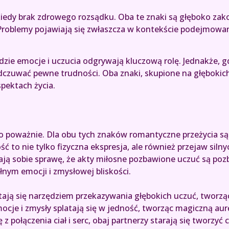
iedy brak zdrowego rozsądku. Oba te znaki są głęboko zako
oblemy pojawiają się zwłaszcza w kontekście podejmowani
dzie emocje i uczucia odgrywają kluczową rolę. Jednakże, g
dczuwać pewne trudności. Oba znaki, skupione na głębokic
pektach życia.
o poważnie. Dla obu tych znaków romantyczne przeżycia są 
to nie tylko fizyczna ekspresja, ale również przejaw silny
ją sobie sprawę, że akty miłosne pozbawione uczuć są poz
łnym emocji i zmysłowej bliskości.
tają się narzędziem przekazywania głębokich uczuć, tworzą
ocje i zmysły splatają się w jedność, tworząc magiczną aurę
 z połączenia ciał i serc, obaj partnerzy starają się tworzyć