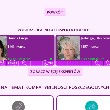
POWRÓT
WYBIERZ IDEALNEGO EKSPERTA DLA SIEBIE
Hanna Łucja
Jadwiga J. Kołtow
1101
1957
PORAD
PORAD
TERAZ DOSTĘPNY
TERAZ DOSTĘPNY
ZOBACZ WIĘCEJ EKSPERTÓW
EJ NA TEMAT KOMPATYBILNOŚCI POSZCZEGÓLNYC