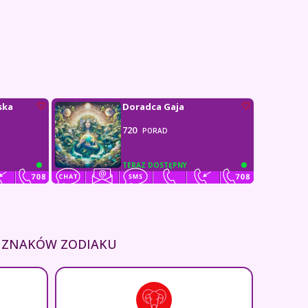
ska
Doradca Gaja
720
PORAD
TERAZ DOSTĘPNY
H ZNAKÓW ZODIAKU