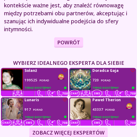
kontekście ważne jest, aby znaleźć równowagę
między potrzebami obu partnerów, akceptując i
szanując ich indywidualne podejścia do sfery
intymności.
POWRÓT
WYBIERZ IDEALNEGO EKSPERTA DLA SIEBIE
Solanż
Doradca Gaja
199525
720
PORAD
PORAD
TERAZ DOSTĘPNY
TERAZ DOSTĘPNY
Lunaris
Paweł Therion
917
43337
PORAD
PORAD
TERAZ DOSTĘPNY
TERAZ DOSTĘPNY
ZOBACZ WIĘCEJ EKSPERTÓW