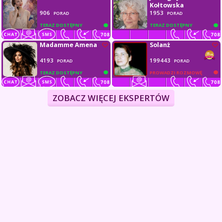
Kołtowska
906
1953
PORAD
PORAD
TERAZ DOSTĘPNY
TERAZ DOSTĘPNY
Madamme Amena
Solanż
4193
199443
PORAD
PORAD
TERAZ DOSTĘPNY
PROWADZI ROZMOWĘ
ZOBACZ WIĘCEJ EKSPERTÓW