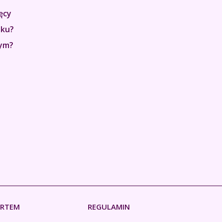
ęcy
zku?
nym?
ERTEM
REGULAMIN