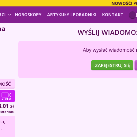
NOWOŚĆ!
PŁACI
RCI
HOROSKOPY
ARTYKUŁY I PORADNIKI
KONTAKT
na
WYŚLIJ WIADOMO
Aby wysłać wiadomość 
ZAREJESTRUJ SIĘ
MOŚĆ
8.01
zł
rutto / min.
ca,
,