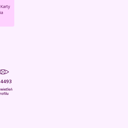
 Karty
ia
04493
wietleń
rofilu