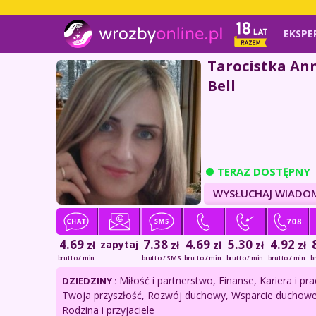
EKSPE
Tarocistka An
Bell
TERAZ DOSTĘPNY
WYSŁUCHAJ WIADO
4.69
7.38
4.69
5.30
4.92
zapytaj
zł
zł
zł
zł
zł
brutto / min.
brutto / SMS
brutto / min.
brutto / min.
brutto / min.
b
Miłość i partnerstwo, Finanse, Kariera i pra
DZIEDZINY :
Twoja przyszłość, Rozwój duchowy, Wsparcie duchowe
Rodzina i przyjaciele