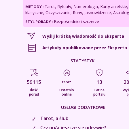
Tarot, Rytuały, Numerologia, Karty anielskie,
METODY :
klasyczne, Oczyszczanie, Runy, Jasnowidzenie, Astrolog
Bezpośrednio i szczerze
STYL PORADY :
Wyślij krótką wiadomość do Eksperta
Artykuły opublikowane przez Eksperta
STATYSTYKI
59115
13
2
teraz
Ilość
Ostatnio
Lat na
Wyś
porad
online
portalu
p
USŁUGI DODATKOWE
Tarot, a ślub
Czy on/a jeszcze się odezwie?