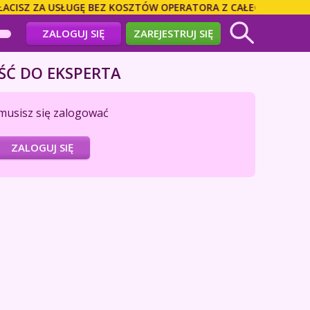
SZ ZA USŁUGĘ BEZ KOSZTÓW OPERATORA Z CAŁEGO ŚWIATA! DZ
ZALOGUJ SIĘ
ZAREJESTRUJ SIĘ
ŚĆ DO EKSPERTA
musisz się zalogować
ZALOGUJ SIĘ