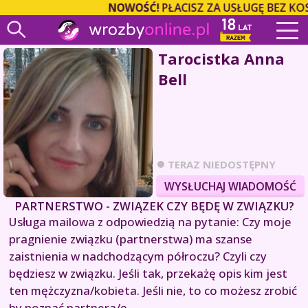
NOWOŚĆ!
PŁACISZ ZA USŁUGĘ BEZ KO
Tarocistka Anna
Bell
TERAZ NIEDOSTĘPNY
WYSŁUCHAJ WIADOMOŚĆ
PARTNERSTWO - ZWIĄZEK CZY BĘDĘ W ZWIĄZKU?
Usługa mailowa z odpowiedzią na pytanie: Czy moje
pragnienie związku (partnerstwa) ma szanse
zaistnienia w nadchodzącym półroczu? Czyli czy
będziesz w związku. Jeśli tak, przekażę opis kim jest
ten mężczyzna/kobieta. Jeśli nie, to co możesz zrobić
by poznać partnera/ę.