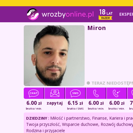
EKSPE
Miron
TERAZ NIEDOSTĘP
6.00
6.15
6.00
6.00
7
zapytaj
zł
zł
zł
zł
brutto / min.
brutto / SMS
brutto / min.
brutto / min.
bru
Miłość i partnerstwo, Finanse, Kariera i pra
DZIEDZINY :
Twoja przyszłość, Wsparcie duchowe, Rozwój duchowy
Rodzina i przyjaciele