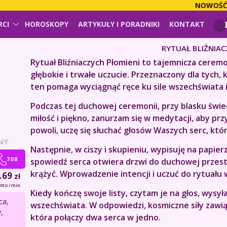
NOWOŚĆ!
PŁ
RCI
HOROSKOPY
ARTYKUŁY I PORADNIKI
KONTAKT
RYTUAŁ BLIŹNIAC
Rytuał Bliźniaczych Płomieni to tajemnicza ceremo
głębokie i trwałe uczucie. Przeznaczony dla tych, 
ten pomaga wyciągnąć ręce ku sile wszechświata i
Podczas tej duchowej ceremonii, przy blasku świe
miłość i piękno, zanurzam się w medytacji, aby p
powoli, uczę się słuchać głosów Waszych serc, któ
NY
Następnie, w ciszy i skupieniu, wypisuję na papier
spowiedź serca otwiera drzwi do duchowej przest
krążyć. Wprowadzenie intencji i uczuć do rytuału 
.69
zł
tto / min.
Kiedy kończę swoje listy, czytam je na głos, wysy
ca,
wszechświata. W odpowiedzi, kosmiczne siły zawiąz
,
która połączy dwa serca w jedno.