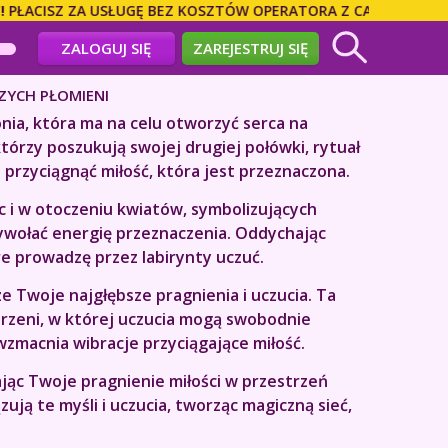
ACISZ ZA USŁUGĘ BEZ KOSZTÓW OPERATORA Z CAŁEGO ŚWIATA!
ZALOGUJ SIĘ
ZAREJESTRUJ SIĘ
ZYCH PŁOMIENI
nia, która ma na celu otworzyć serca na
którzy poszukują swojej drugiej połówki, rytuał
 przyciągnąć miłość, która jest przeznaczona.
c i w otoczeniu kwiatów, symbolizujących
rzywołać energię przeznaczenia. Oddychając
re prowadzę przez labirynty uczuć.
ze Twoje najgłębsze pragnienia i uczucia. Ta
rzeni, w której uczucia mogą swobodnie
wzmacnia wibracje przyciągające miłość.
łając Twoje pragnienie miłości w przestrzeń
ują te myśli i uczucia, tworząc magiczną sieć,