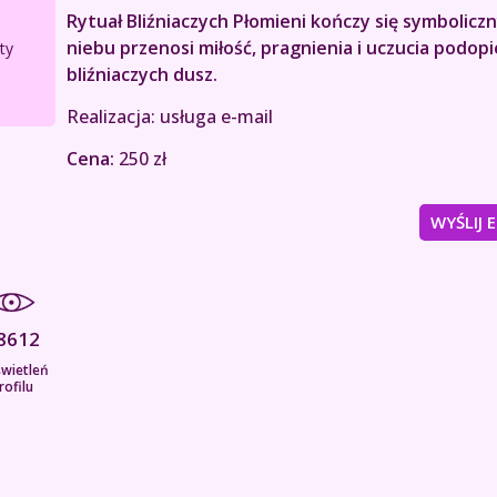
Rytuał Bliźniaczych Płomieni kończy się symbolicz
niebu przenosi miłość, pragnienia i uczucia podop
ty
bliźniaczych dusz.
Realizacja: usługa e-mail
Cena:
250 zł
WYŚLIJ 
8612
wietleń
rofilu