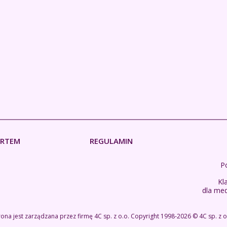
ERTEM
REGULAMIN
Po
Kl
dla me
rona jest zarządzana przez firmę
4C sp. z o.o.
Copyright 1998-2026 ©
4C sp. z o