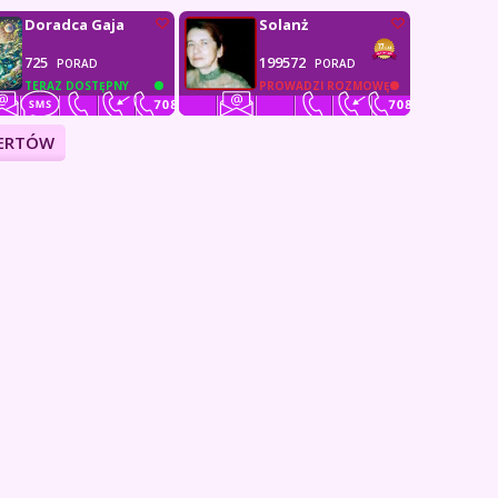
Doradca Gaja
Solanż
725
199572
PORAD
PORAD
TERAZ DOSTĘPNY
PROWADZI ROZMOWĘ
PERTÓW