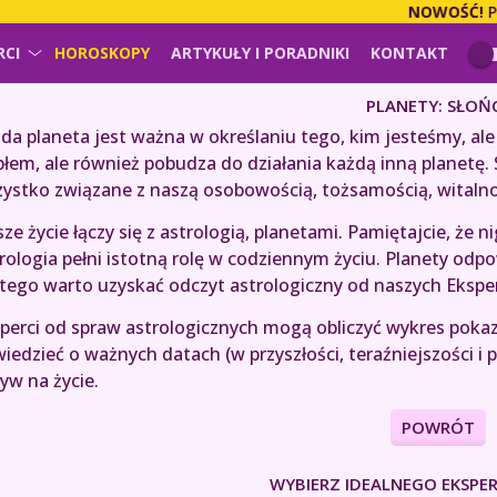
NOWOŚĆ!
PŁAC
RCI
HOROSKOPY
ARTYKUŁY I PORADNIKI
KONTAKT
PLANETY: SŁOŃ
da planeta jest ważna w określaniu tego, kim jesteśmy, al
płem, ale również pobudza do działania każdą inną planetę. 
ystko związane z naszą osobowością, tożsamością, witalnoś
ze życie łączy się z astrologią, planetami. Pamiętajcie, że 
rologia pełni istotną rolę w codziennym życiu. Planety odpo
tego warto uzyskać odczyt astrologiczny od naszych Ekspe
perci od spraw astrologicznych mogą obliczyć wykres pokaz
iedzieć o ważnych datach (w przyszłości, teraźniejszości i p
yw na życie.
POWRÓT
WYBIERZ IDEALNEGO EKSPER