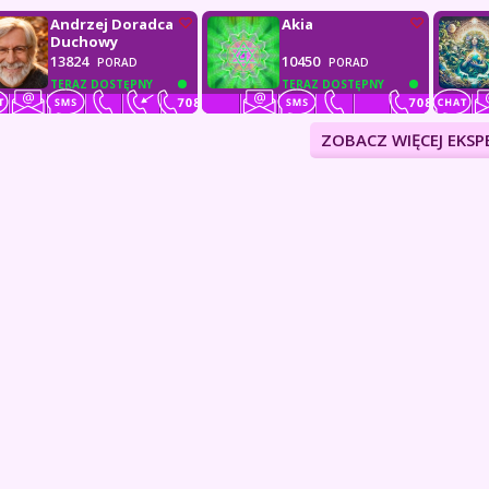
Andrzej Doradca
Akia
Duchowy
13824
10450
PORAD
PORAD
TERAZ DOSTĘPNY
TERAZ DOSTĘPNY
ZOBACZ WIĘCEJ EKS