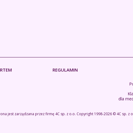
ERTEM
REGULAMIN
Po
Kl
dla me
rona jest zarządzana przez firmę
4C sp. z o.o.
Copyright 1998-2026 ©
4C sp. z o