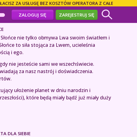
ISZ ZA USŁUGĘ BEZ KOSZTÓW OPERATORA Z CAŁEGO ŚWIATA! D
ZALOGUJ SIĘ
ZAREJESTRUJ SIĘ
CE
e Słońce nie tylko obmywa Lwa swoim światłem i
Słońce to siła stojąca za Lwem, ucieleśnia
cią i ego.
nigdy nie jesteście sami we wszechświecie.
wiadają za nasz nastrój i doświadczenia.
rtów.
ujący ułożenie planet w dniu narodzin i
rzeszłości), które będą miały bądź już miały duży
TA DLA SIEBIE