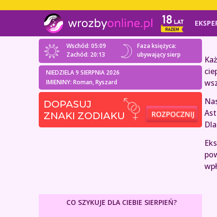
EKSPE
Wschód: 05:09
Faza księżyca:
Zachód: 20:13
ubywający sierp
Każ
cie
NIEDZIELA 9 SIERPNIA 2026
wsz
IMIENINY: Roman, Ryszard
Nas
DOPASUJ
Ast
ZNAKI ZODIAKU
Dla
Eks
pow
wpł
CO SZYKUJE DLA CIEBIE SIERPIEŃ?