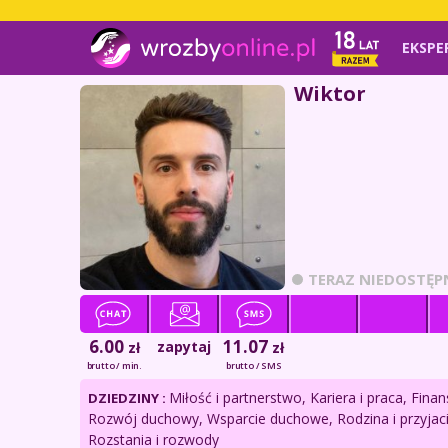
EKSPE
Wiktor
TERAZ NIEDOSTĘP
6.00
11.07
zapytaj
zł
zł
brutto / min.
brutto / SMS
Miłość i partnerstwo, Kariera i praca, Finan
DZIEDZINY :
Rozwój duchowy, Wsparcie duchowe, Rodzina i przyjaci
Rozstania i rozwody