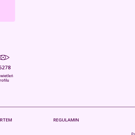
6278
wietleń
rofilu
ERTEM
REGULAMIN
Po