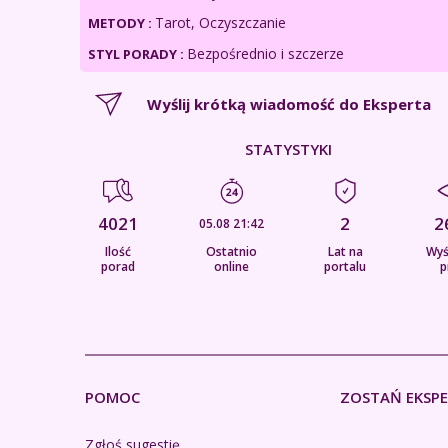
Tarot, Oczyszczanie
METODY :
Bezpośrednio i szczerze
STYL PORADY :
Wyślij krótką wiadomość do Eksperta
STATYSTYKI
4021
2
2
05.08 21:42
Ilość
Ostatnio
Lat na
Wyś
porad
online
portalu
p
POMOC
ZOSTAŃ EKSP
Zgłoś sugestię