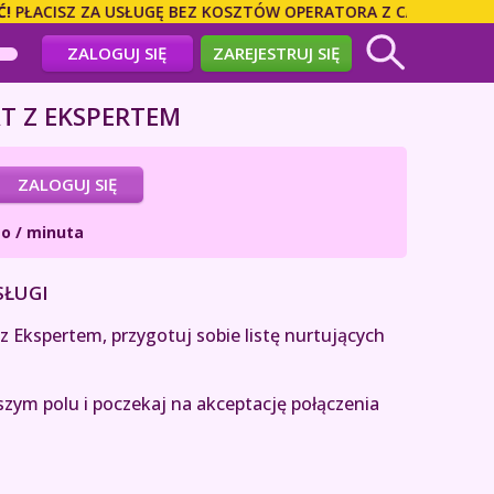
ŁACISZ ZA USŁUGĘ BEZ KOSZTÓW OPERATORA Z CAŁEGO ŚWIATA
ZALOGUJ SIĘ
ZAREJESTRUJ SIĘ
T Z EKSPERTEM
ZALOGUJ SIĘ
o / minuta
SŁUGI
 Ekspertem, przygotuj sobie listę nurtujących
szym polu i poczekaj na akceptację połączenia