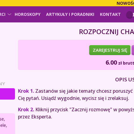
NOWOŚĆ!
P
RCI
HOROSKOPY
ARTYKUŁY I PORADNIKI
KONTAKT
ROZPOCZNIJ CHA
ZAREJESTRUJ SIĘ
6.00
zł
brutt
OPIS U
NY
Krok 1.
Zastanów się jakie tematy chcesz poruszyć z
Cię pytań. Usiądź wygodnie, wycisz się i zrelaksuj.
Krok 2.
Kliknij przycisk "Zacznij rozmowę" w powyż
przez Eksperta.
se,
ele,