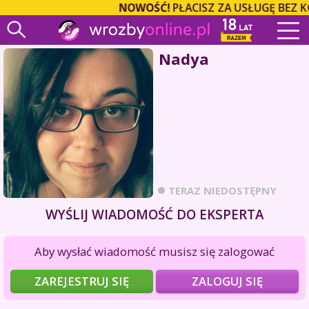
NOWOŚĆ!
PŁACISZ ZA USŁUGĘ BEZ K
Nadya
TERAZ NIEDOSTĘPNY
WYŚLIJ WIADOMOŚĆ DO EKSPERTA
Aby wysłać wiadomość musisz się zalogować
ZAREJESTRUJ SIĘ
ZALOGUJ SIĘ