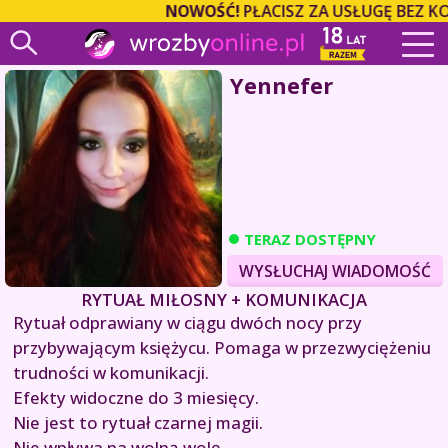
NOWOŚĆ!
PŁACISZ ZA USŁUGĘ BEZ K
Yennefer
TERAZ DOSTĘPNY
WYSŁUCHAJ WIADOMOŚĆ
RYTUAŁ MIŁOSNY + KOMUNIKACJA
Rytuał odprawiany w ciągu dwóch nocy przy
przybywającym księżycu. Pomaga w przezwyciężeniu
trudności w komunikacji.
Efekty widoczne do 3 miesięcy.
Nie jest to rytuał czarnej magii.
Nie wpływa na wolną wolę.