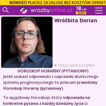
NOWOŚĆ!
PŁACISZ ZA USŁUGĘ BEZ KOSZTÓW OPERATO
Wróżbita Dorian
TERAZ NIEDOSTĘPNY
HOROSKOP HORARNY (PYTANIOWY)
Jeżeli szukasz odpowiedzi z naprawdę skutecznego
systemu prognostycznego to polecam p
rawdziwy
Horoskop Horarny (pytaniowy)
.
To wyjątkowy Horoskop, który
odpowiada na
konkretne pytania z każdej dziedziny życia
(z