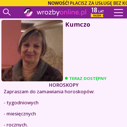
NOWOŚĆ!
PŁACISZ ZA USŁUGĘ BEZ K
Kumczo
TERAZ DOSTĘPNY
HOROSKOPY
Zapraszam do zamawiania horoskopów:
- tygodniowych
- miesięcznych
- rocznych.