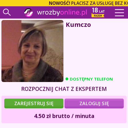
NOWOŚĆ!
PŁACISZ ZA USŁUGĘ BEZ K
Kumczo
DOSTĘPNY TELEFON
ROZPOCZNIJ CHAT Z EKSPERTEM
ZAREJESTRUJ SIĘ
ZALOGUJ SIĘ
4.50
zł
brutto / minuta