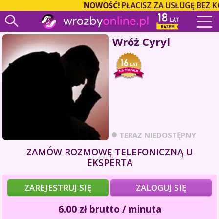
NOWOŚĆ!
PŁACISZ ZA USŁUGĘ BEZ K
Wróż Cyryl
TERAZ NIEDOSTĘPNY
ZAMÓW ROZMOWĘ TELEFONICZNĄ U
EKSPERTA
ZAREJESTRUJ SIĘ
ZALOGUJ SIĘ
6.00
zł
brutto / minuta