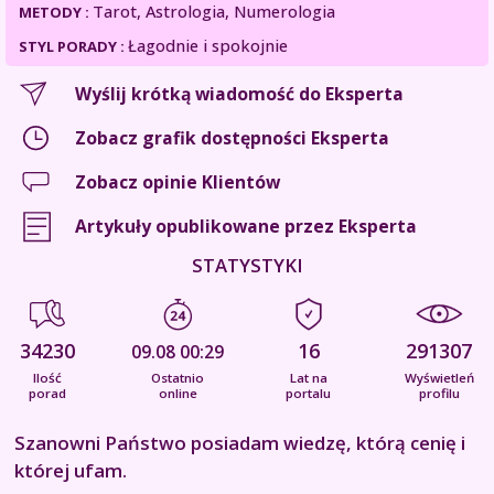
Tarot, Astrologia, Numerologia
METODY :
Łagodnie i spokojnie
STYL PORADY :
Wyślij krótką wiadomość do Eksperta
Zobacz grafik dostępności Eksperta
Zobacz opinie Klientów
Artykuły opublikowane przez Eksperta
STATYSTYKI
34230
16
291307
09.08 00:29
Ilość
Ostatnio
Lat na
Wyświetleń
porad
online
portalu
profilu
Szanowni Państwo posiadam wiedzę, którą cenię i
której ufam.