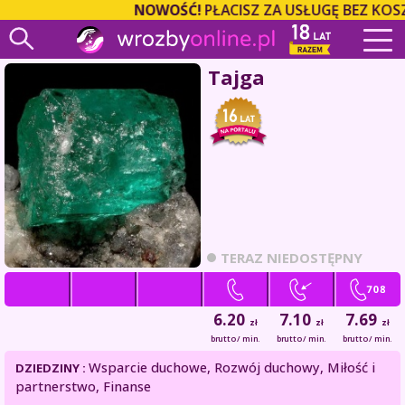
NOWOŚĆ!
PŁACISZ ZA USŁUGĘ BEZ KOSZ
Tajga
TERAZ NIEDOSTĘPNY
6.20
7.10
7.69
zł
zł
zł
brutto / min.
brutto / min.
brutto / min.
Wsparcie duchowe, Rozwój duchowy, Miłość i
DZIEDZINY :
partnerstwo, Finanse