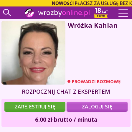
NOWOŚĆ!
PŁACISZ ZA USŁUGĘ BEZ 
Wróżka Kahlan
PROWADZI ROZMOWĘ
ROZPOCZNIJ CHAT Z EKSPERTEM
ZAREJESTRUJ SIĘ
ZALOGUJ SIĘ
6.00
zł
brutto / minuta