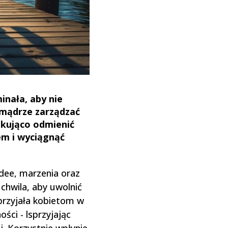
inała, aby nie
 mądrze zarządzać
akująco odmienić
em i wyciągnąć
idee, marzenia oraz
 chwila, aby uwolnić
sprzyjała kobietom w
ści - lsprzyjając