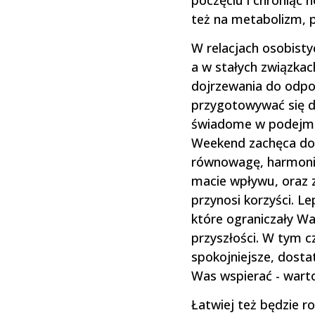
poczęciu i chroniąc
też na metabolizm, p
W relacjach osobisty
a w stałych związkac
dojrzewania do odpow
przygotowywać się do
świadome w podejmow
Weekend zachęca do o
równowagę, harmonię 
macie wpływu, oraz z
przynosi korzyści. Le
które ograniczały Wa
przyszłości. W tym 
spokojniejsze, dostat
Was wspierać - wart
Łatwiej też będzie r