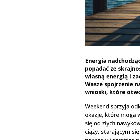
Energia nadchodzące
popadać ze skrajno
własną energią i z
Wasze spojrzenie na
wnioski, które otwo
Weekend sprzyja odkr
okazje, które mogą w
się od złych nawyków
ciąży, starającym si