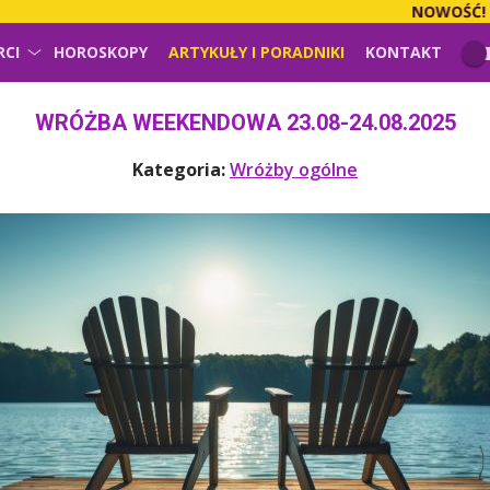
NOWOŚĆ!
PŁACISZ
RCI
HOROSKOPY
ARTYKUŁY I PORADNIKI
KONTAKT
WRÓŻBA WEEKENDOWA 23.08-24.08.2025
Kategoria:
Wróżby ogólne