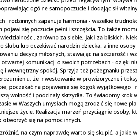
 nowo narodzone dziecko przed negatywnymi wpływami
oprawiając ogólne samopoczucie i dodając sił witalny
ch i rodzinnych zapanuje harmonia - wszelkie trudnośc
h pojawi się poczucie pełni i szczęścia. To także mom
iedzialności, zarówno za siebie, jak i za bliskich. N
 ślubu lub oczekiwać narodzin dziecka, a inne osoby
aniu decyzji miłosnych, stawiając na szczerość i w
twartej komunikacji o swoich potrzebach - dzięki niej
i wewnętrzny spokój. Sprzyja też pożegnaniu przeszł
rozumieniu, że inwestowanie w prowizoryczne i toksyc
piej poczekać na pojawienie się kogoś wyjątkowego i n
szą wolność i podcinały skrzydła. To świadomy krok w
czasie w Waszych umysłach mogą zrodzić się nowe pla
niejsze życie. Realizacja marzeń przyciągnie osoby, k
o otworzyć się na pomoc innych.
ozróżnić, na czym naprawdę warto się skupić, a jakie 