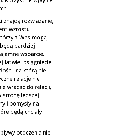
. Korzystnie wpłynie
ch.
i znajdą rozwiązanie,
ent wzrostu i
iektórzy z Was mogą
 będą bardziej
zajemne wsparcie.
 łatwiej osiągniecie
ości, na którą nie
zne relacje nie
ie wracać do relacji,
 stronę lepszej
ny i pomysły na
tóre będą chciały
wpływy otoczenia nie