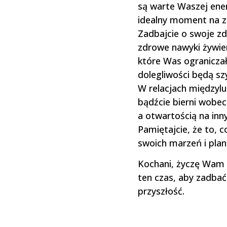
są warte Waszej energ
idealny moment na ze
Zadbajcie o swoje zd
zdrowe nawyki żywie
które Was ogranicza
dolegliwości będą szy
W relacjach międzylu
bądźcie bierni wobe
a otwartością na inn
Pamiętajcie, że to, c
swoich marzeń i pla
Kochani, życzę Wam w
ten czas, aby zadbać
przyszłość.