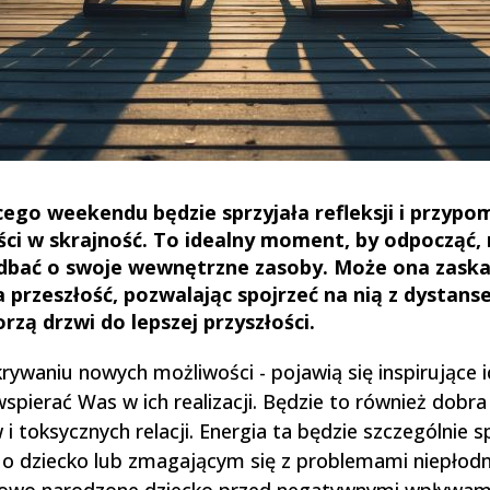
go weekendu będzie sprzyjała refleksji i przypom
ści w skrajność. To idealny moment, by odpocząć,
adbać o swoje wewnętrzne zasoby. Może ona zask
 przeszłość, pozwalając spojrzeć na nią z dystans
rzą drzwi do lepszej przyszłości.
ywaniu nowych możliwości - pojawią się inspirujące 
spierać Was w ich realizacji. Będzie to również dobra
 i toksycznych relacji. Energia ta będzie szczególnie 
ę o dziecko lub zmagającym się z problemami niepłodno