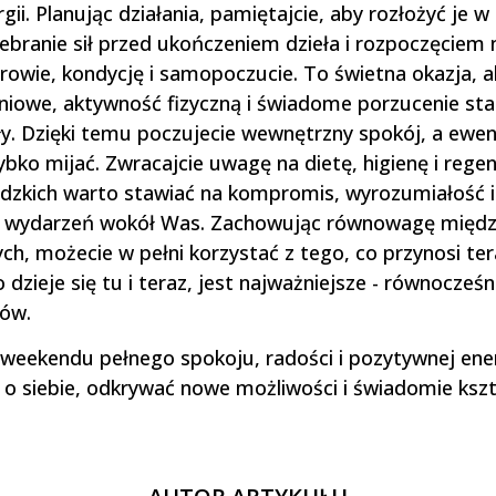
ii. Planując działania, pamiętajcie, aby rozłożyć je w 
branie sił przed ukończeniem dzieła i rozpoczęciem
rowie, kondycję i samopoczucie. To świetna okazja, 
niowe, aktywność fizyczną i świadome porzucenie sta
ły. Dzięki temu poczujecie wewnętrzny spokój, a ewe
bko mijać. Zwracajcie uwagę na dietę, higienę i regene
dzkich warto stawiać na kompromis, wyrozumiałość i c
c wydarzeń wokół Was. Zachowując równowagę między
ych, możecie w pełni korzystać z tego, co przynosi ter
o dzieje się tu i teraz, jest najważniejsze - równocześn
nów.
eekendu pełnego spokoju, radości i pozytywnej ener
 o siebie, odkrywać nowe możliwości i świadomie ksz