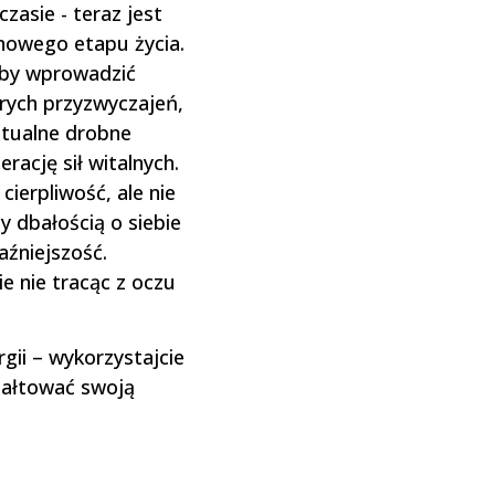
czasie - teraz jest
 nowego etapu życia.
aby wprowadzić
rych przyzwyczajeń,
ntualne drobne
rację sił witalnych.
ierpliwość, ale nie
 dbałością o siebie
aźniejszość.
ie nie tracąc z oczu
gii – wykorzystajcie
tałtować swoją