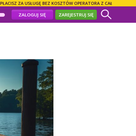
 ZA USŁUGĘ BEZ KOSZTÓW OPERATORA Z CAŁEGO ŚWIATA! DZWO
ZALOGUJ SIĘ
ZAREJESTRUJ SIĘ