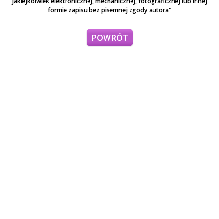
jakiejkolwiek elektronicznej, mechanicznej, fotograficznej lub innej
formie zapisu bez pisemnej zgody autora"
POWRÓT