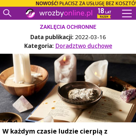
NOWOŚĆ!
PŁACISZ ZA USŁUGĘ BEZ KOSZTÓW OP
ZAKLĘCIA OCHRONNE
Data publikacji:
2022-03-16
Kategoria:
Doradztwo duchowe
W każdym czasie ludzie cierpią z