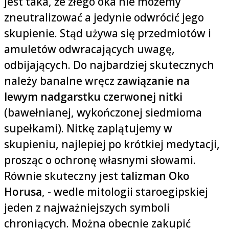
jest taka, że złego oka nie możemy
zneutralizować a jedynie odwrócić jego
skupienie. Stąd używa się przedmiotów i
amuletów odwracających uwagę,
odbijających. Do najbardziej skutecznych
należy banalne wręcz
zawiązanie na
lewym nadgarstku czerwonej nitki
(bawełnianej, wykończonej siedmioma
supełkami). Nitkę zaplątujemy w
skupieniu, najlepiej po krótkiej medytacji,
prosząc o ochronę własnymi słowami.
Równie skuteczny jest
talizman Oko
Horusa
, - wedle mitologii staroegipskiej
jeden z najważniejszych symboli
chroniących. Można obecnie zakupić