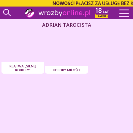
NOWOŚĆ!
PŁACISZ ZA USŁUGĘ BEZ 
ADRIAN TAROCISTA
KLĄTWA „SILNEJ
KOBIETY”
KOLORY MIŁOŚCI