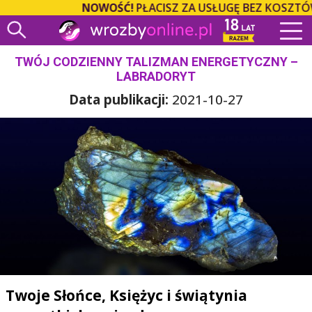
NOWOŚĆ!
PŁACISZ ZA USŁUGĘ BEZ KOSZTÓW O
TWÓJ CODZIENNY TALIZMAN ENERGETYCZNY –
LABRADORYT
Data publikacji:
2021-10-27
Twoje Słońce, Księżyc i świątynia