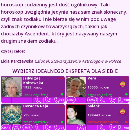
horoskop codzienny jest dość ogólnikowy. Taki
horoskop uwzględnia jedynie nasz sam znak słoneczny,
czyli znak zodiaku i nie bierze się w nim pod uwagę
żadnych czynników towarzyszących, takich jak
chociażby Ascendent, który jest nazywany naszym
drugim znakiem zodiaku.
czytaj całość
Lidia Karczewska
Członek Stowarzyszenia Astrologów w Polsce
WYBIERZ IDEALNEGO EKSPERTA DLA SIEBIE
Jadwiga J.
Vera
Kołtowska
1953
15505
PORAD
PORAD
TERAZ DOSTĘPNY
TERAZ DOSTĘPNY
Doradca Gaja
Solanż
715
199443
PORAD
PORAD
TERAZ DOSTĘPNY
PROWADZI ROZMOWĘ