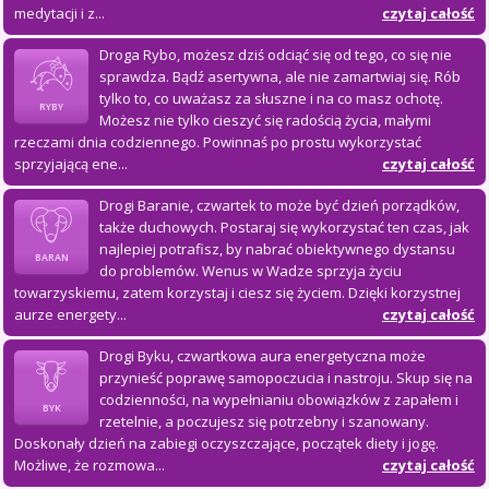
medytacji i z...
czytaj całość
Droga Rybo, możesz dziś odciąć się od tego, co się nie
sprawdza. Bądź asertywna, ale nie zamartwiaj się. Rób
tylko to, co uważasz za słuszne i na co masz ochotę.
RYBY
Możesz nie tylko cieszyć się radością życia, małymi
rzeczami dnia codziennego. Powinnaś po prostu wykorzystać
sprzyjającą ene...
czytaj całość
Drogi Baranie, czwartek to może być dzień porządków,
także duchowych. Postaraj się wykorzystać ten czas, jak
najlepiej potrafisz, by nabrać obiektywnego dystansu
BARAN
do problemów. Wenus w Wadze sprzyja życiu
towarzyskiemu, zatem korzystaj i ciesz się życiem. Dzięki korzystnej
aurze energety...
czytaj całość
Drogi Byku, czwartkowa aura energetyczna może
przynieść poprawę samopoczucia i nastroju. Skup się na
codzienności, na wypełnianiu obowiązków z zapałem i
BYK
rzetelnie, a poczujesz się potrzebny i szanowany.
Doskonały dzień na zabiegi oczyszczające, początek diety i jogę.
Możliwe, że rozmowa...
czytaj całość