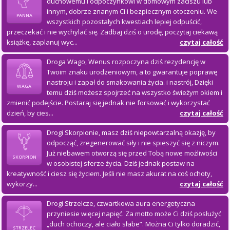
duchowemu i odpoczynkowi w domowym zaciszu lub
innym, dobrze znanym Ci i bezpiecznym otoczeniu. We
PANNA
wszystkich pozostałych kwestiach lepiej odpuścić,
przeczekać i nie wychylać się. Zadbaj dziś o urodę, poczytaj ciekawą
książkę, zaplanuj wyc...
czytaj całość
Droga Wago, Wenus rozpoczyna dziś rezydencję w
Twoim znaku urodzeniowym, a to gwarantuje poprawę
nastroju i zapał do smakowania życia. i nastrój, Dzięki
WAGA
temu dziś możesz spojrzeć na wszystko świeżym okiem i
zmienić podejście. Postaraj się jednak nie forsować i wykorzystać
dzień, by cies...
czytaj całość
Drogi Skorpionie, masz dziś niepowtarzalną okazję, by
odpocząć, zregenerować siły i nie spieszyć się z niczym.
Już niebawem otworzą się przed Tobą nowe możliwości
SKORPION
w osobistej sferze życia. Dziś jednak postaw na
kreatywność i ciesz się życiem. Jeśli nie masz akurat na coś ochoty,
wykorzy...
czytaj całość
Drogi Strzelcze, czwartkowa aura energetyczna
przyniesie więcej napięć. Za motto może Ci dziś posłużyć
„duch ochoczy, ale ciało słabe”. Można Ci tylko doradzić,
STRZELEC