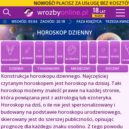
NOWOŚĆ!
PŁACISZ ZA USŁUGĘ BEZ KOSZTÓW 
WSCHÓD: 05:04
ZACHÓD: 20:18
FAZA KSIĘŻYCA:
TRZECIA KWA
HOROSKOP DZIENNY
RYBY
BYK
RAK
LEW
WAGA
BARAN
PANNA
WODNIK
BLIŹNIĘTA
KOZIOROŻEC
SKOR
DZIENNY
TYGODNIOWY
MIESIĘCZNY
ROCZNY
Konstrukcja horoskopu dziennego. Najczęściej
czytanym horoskopem jest horoskop na dzisiaj. Taki
horoskop możemy znaleźć prawie na każdej stronie,
która powiązana jest z astrologią lub ezoteryka.
Horoskop na dziś, o ile nie jest spersonalizowany i
budowany na podstawie horoskopu urodzeniowego,
skierowany jest do szerszej publiczności, opisując
prognozę dla każdego znaku osobno. Z tego powodu