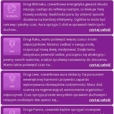
Drogi Bliźniaku, czwartkowa energetyka gwiazd obudzi
intuicję i zachęci do refleksji nad tym, co blokuje Twój
rozwój osobisty. Nadchodzi pora, by zmienić sposób
BLIŹNIĘTA
działania na bardziej efektywny. Ogólnie to może być
ciekawy i płodny czas. Aura sprzyja Ci dziś w sprawach twórczych i
duchow...
czytaj całość
Drogi Raku, warto poświęcić więcej czasu i troski
odpoczynkowi. Możesz zadbać o swoją urodę,
rozpocząć nową dietę, medytować. Dzięki temu
RAK
odzyskasz pewność siebie, poczujesz się atrakcyjny i
pewny swoich walorów, a także życzliwiej nastawiony do otoczenia.
Warto także poświęcić czas na...
czytaj całość
Drogi Lwie, czwartkowa aura obdarzy Cię poczuciem
wewnętrznej harmonii i przywróci zapał do
wykonywania obowiązków codzienności. Masz dziś
LEW
szansę na regenerację sił, wzmocnienie organizmu i
odpoczynek. Czas sprzyja przede wszystkim sprawom duchowym i
relacjom osobistym. Nie spiesz się,...
czytaj całość
Droga Panno, czwartek będzie sprzyjać rozwojowi