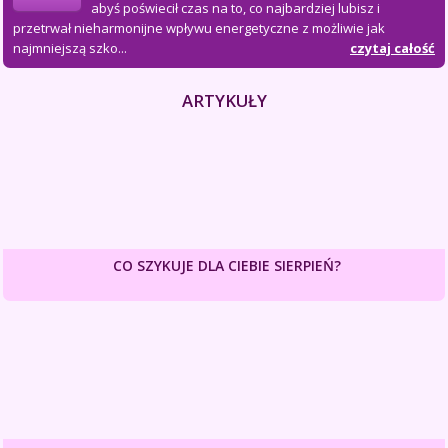
abyś poświecił czas na to, co najbardziej lubisz i
przetrwał nieharmonijne wpływu energetyczne z możliwie jak
najmniejszą szko...
czytaj całość
ARTYKUŁY
CO SZYKUJE DLA CIEBIE SIERPIEŃ?